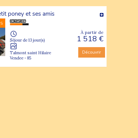
tit poney et ses amis
NS
À partir de
1 518 €
Séjour de 13 jour(s)
Découvrir
Talmont saint Hilaire
Vendee - 85