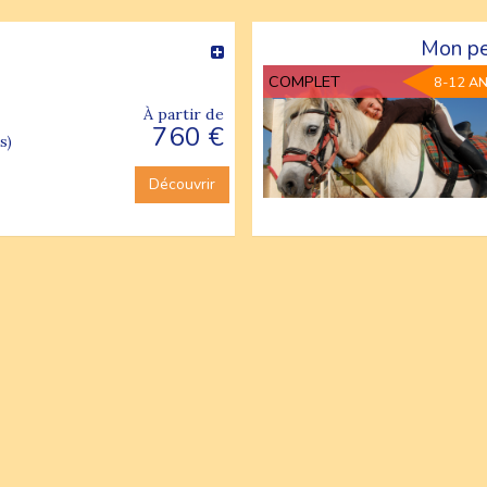
Mon pe
COMPLET
8-12 A
À partir de
760 €
s)
Découvrir