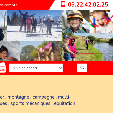
03.22.42.02.25
n compte
er
,
montagne
,
campagne
,
multi-
ques
,
sports mécaniques
,
equitation
.