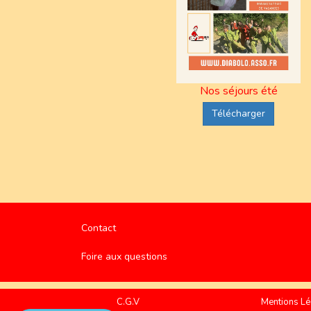
Nos séjours été
Télécharger
Contact
Foire aux questions
C.G.V
Mentions Lé