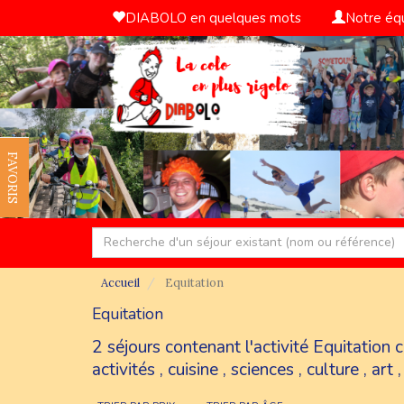
DIABOLO en quelques mots
Notre éq
FAVORIS
Accueil
Equitation
Equitation
2 séjours contenant l'activité Equitation
activités
,
cuisine
,
sciences
,
culture
,
art