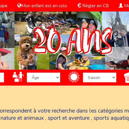
uipe
Mon enfant est en colo
Régler en CB
Mo
 correspondent à votre recherche dans les catégories
m
,
nature et animaux
,
sport et aventure
,
sports aquati