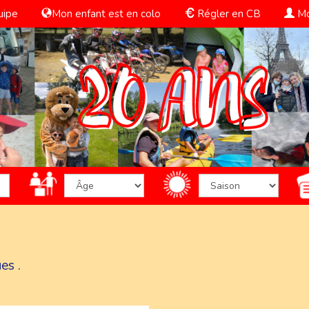
uipe
Mon enfant est en colo
Régler en CB
Mo
es .