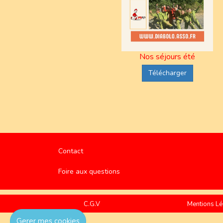
Nos séjours été
Télécharger
Contact
Foire aux questions
C.G.V
Mentions Lé
Gerer mes cookies