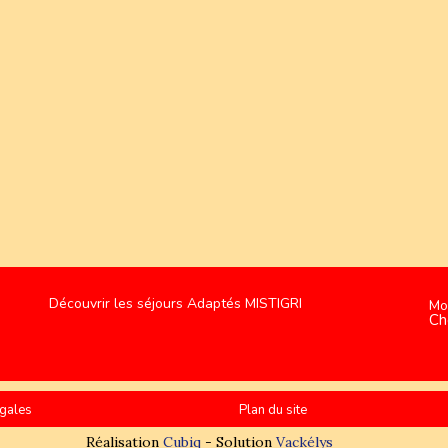
Découvrir les séjours Adaptés MISTIGRI
Mo
Ch
gales
Plan du site
Réalisation
Cubiq
- Solution
Vackélys