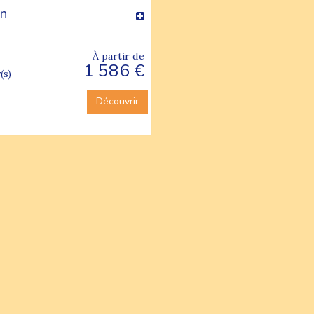
un
À partir de
1 586 €
(s)
Découvrir