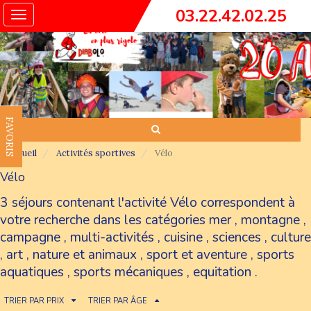
03.22.42.02.25
Toggle
navigation
FAVORIS
Accueil
Activités sportives
Vélo
Vélo
3 séjours contenant l'activité Vélo correspondent à
votre recherche dans les catégories
mer
,
montagne
,
campagne
,
multi-activités
,
cuisine
,
sciences
,
culture
,
art
,
nature et animaux
,
sport et aventure
,
sports
aquatiques
,
sports mécaniques
,
equitation
.
TRIER PAR PRIX
TRIER PAR ÂGE