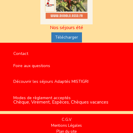
Nos séjours été
Télécharger
Contact
Foire aux questions
Découvrir les séjours Adaptés MISTIGRI
Modes de règlement acceptés
Chèque, Virement, Espèces, Chèques vacances
C.G.V
Mentions Légales
Plan du site