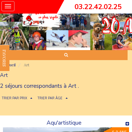
03.22.42.02.25
Toggle
navigation
FAVORIS
Accueil
Art
Art
2 séjours correspondants à Art .
TRIER PAR PRIX
TRIER PAR ÂGE
Aqu'artistique