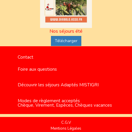
Nos séjours été
Télécharger
Contact
Foire aux questions
Découvrir les séjours Adaptés MISTIGRI
Modes de règlement acceptés
Chèque, Virement, Espèces, Chèques vacances
C.G.V
Mentions Légales