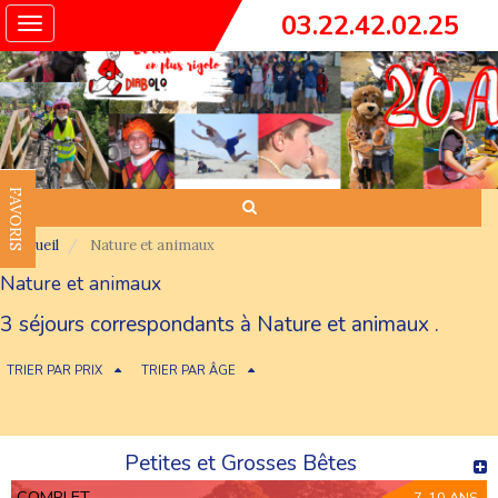
03.22.42.02.25
Toggle
navigation
FAVORIS
Accueil
Nature et animaux
Nature et animaux
3 séjours correspondants à Nature et animaux .
TRIER PAR PRIX
TRIER PAR ÂGE
Petites et Grosses Bêtes
COMPLET