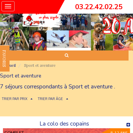
03.22.42.02.25
Toggle
navigation
FAVORIS
Accueil
Sport et aventure
Sport et aventure
7 séjours correspondants à Sport et aventure .
TRIER PAR PRIX
TRIER PAR ÂGE
La colo des copains
COMPLET