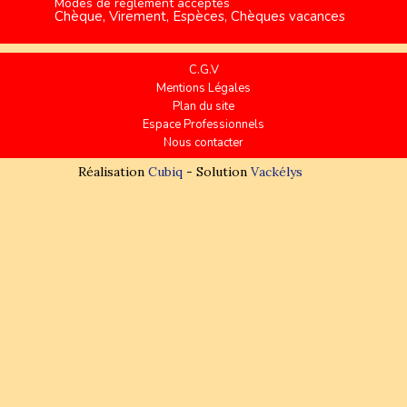
Modes de règlement acceptés
Chèque, Virement, Espèces, Chèques vacances
C.G.V
Mentions Légales
Plan du site
Espace Professionnels
Nous contacter
Réalisation
Cubiq
- Solution
Vackélys