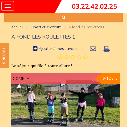
03.22.42.02.25
Toggle
navigation
Accueil
Sport et aventure
A fond les roulettes 1
A FOND LES ROULETTES 1
Ajouter à mes favoris
|
FAVORIS
Le séjour qui file à toute allure !
COMPLET
6-12 ans