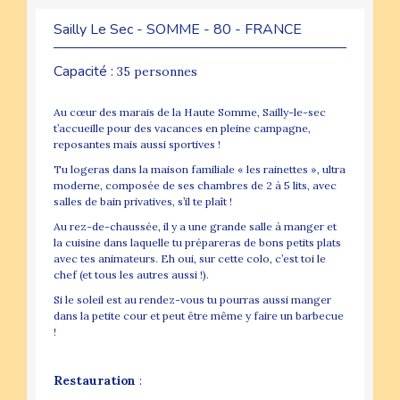
Sailly Le Sec - SOMME - 80 - FRANCE
Capacité :
35 personnes
Au cœur des marais de la Haute Somme, Sailly-le-sec
t’accueille pour des vacances en pleine campagne,
reposantes mais aussi sportives !
Tu logeras dans la maison familiale « les rainettes », ultra
moderne, composée de ses chambres de 2 à 5 lits, avec
salles de bain privatives, s’il te plaît !
Au rez-de-chaussée, il y a une grande salle à manger et
la cuisine dans laquelle tu prépareras de bons petits plats
avec tes animateurs. Eh oui, sur cette colo, c’est toi le
chef (et tous les autres aussi !).
Si le soleil est au rendez-vous tu pourras aussi manger
dans la petite cour et peut être même y faire un barbecue
!
Restauration
: