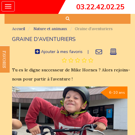
03.22.42.02.25
Toggle
navigation
Accueil
Nature et animaux
Graine d'aventuriers
GRAINE D'AVENTURIERS
Ajouter à mes favoris
|
FAVORIS
Tu es le digne successeur de Mike Hornes ? Alors rejoins-
nous pour partir à l’aventure !
6-10 ans