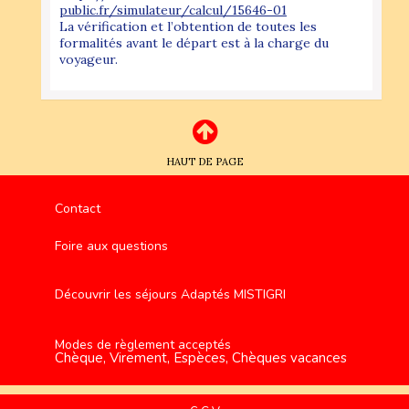
public.fr/simulateur/calcul/15646-01
La vérification et l’obtention de toutes les
formalités avant le départ est à la charge du
voyageur.
HAUT DE PAGE
Contact
Foire aux questions
Découvrir les séjours Adaptés MISTIGRI
Modes de règlement acceptés
Chèque, Virement, Espèces, Chèques vacances