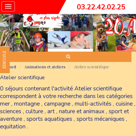
03.22.42.02.25
Toggle
navigation
FAVORIS
Accueil
Animations et ateliers
Atelier scientifique
Atelier scientifique
0 séjours contenant l'activité Atelier scientifique
correspondent à votre recherche dans les catégories
mer
,
montagne
,
campagne
,
multi-activités
,
cuisine
,
sciences
,
culture
,
art
,
nature et animaux
,
sport et
aventure
,
sports aquatiques
,
sports mécaniques
,
equitation
.