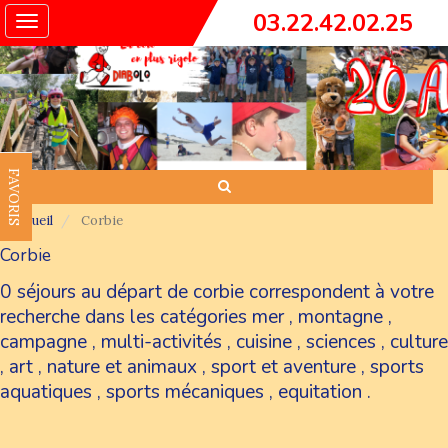
03.22.42.02.25
Toggle
navigation
FAVORIS
Accueil
Corbie
Corbie
0 séjours au départ de corbie correspondent à votre
recherche dans les catégories
mer
,
montagne
,
campagne
,
multi-activités
,
cuisine
,
sciences
,
culture
,
art
,
nature et animaux
,
sport et aventure
,
sports
aquatiques
,
sports mécaniques
,
equitation
.