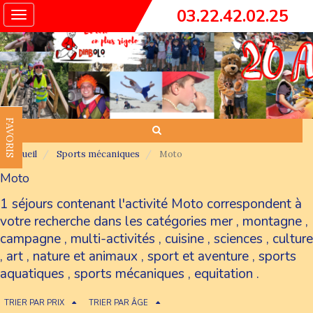
03.22.42.02.25
Toggle
navigation
FAVORIS
Accueil
Sports mécaniques
Moto
Moto
1 séjours contenant l'activité Moto correspondent à
votre recherche dans les catégories
mer
,
montagne
,
campagne
,
multi-activités
,
cuisine
,
sciences
,
culture
,
art
,
nature et animaux
,
sport et aventure
,
sports
aquatiques
,
sports mécaniques
,
equitation
.
TRIER PAR PRIX
TRIER PAR ÂGE