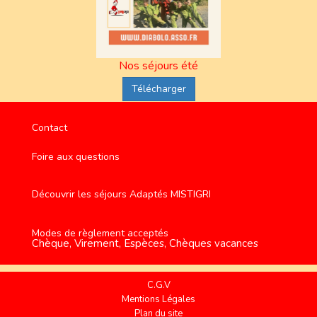
Nos séjours été
Télécharger
Contact
Foire aux questions
Découvrir les séjours Adaptés MISTIGRI
Modes de règlement acceptés
Chèque, Virement, Espèces, Chèques vacances
C.G.V
Mentions Légales
Plan du site