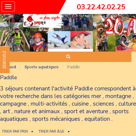
03.22.42.02.25
Toggle
navigation
FAVORIS
Accueil
Sports aquatiques
Paddle
Paddle
3 séjours contenant l'activité Paddle correspondent à
votre recherche dans les catégories
mer
,
montagne
,
campagne
,
multi-activités
,
cuisine
,
sciences
,
culture
,
art
,
nature et animaux
,
sport et aventure
,
sports
aquatiques
,
sports mécaniques
,
equitation
.
TRIER PAR PRIX
TRIER PAR ÂGE