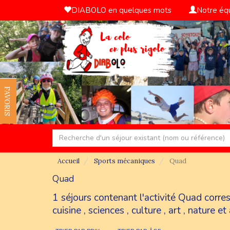
DIABOLO en quelques mots
Notre éq
FAVORIS
Accueil
Sports mécaniques
Quad
Quad
1 séjours contenant l'activité Quad corr
cuisine
,
sciences
,
culture
,
art
,
nature et