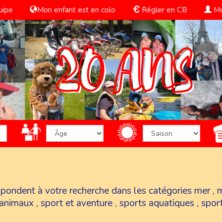
uipe
Mon enfant est en colo
Régler en CB
Mo
espondent à votre recherche dans les catégories
mer
,
 animaux
,
sport et aventure
,
sports aquatiques
,
spor