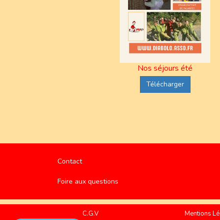
Nos séjours été
Télécharger
Contact
Foire aux questions
C.G.V
Mentions Lé