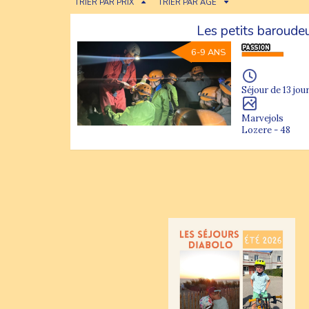
TRIER PAR PRIX
TRIER PAR ÂGE
Les petits baroude
6-9 ANS
Séjour de 13 jour
Marvejols
Lozere - 48