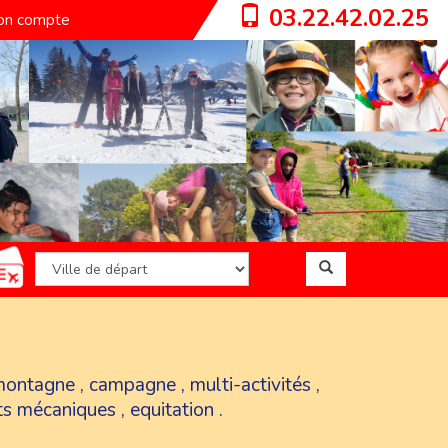
03.22.42.02.25
n compte
montagne
,
campagne
,
multi-activités
,
ts mécaniques
,
equitation
.