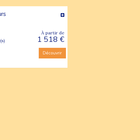
urs
À partir de
1 518 €
(s)
Découvrir