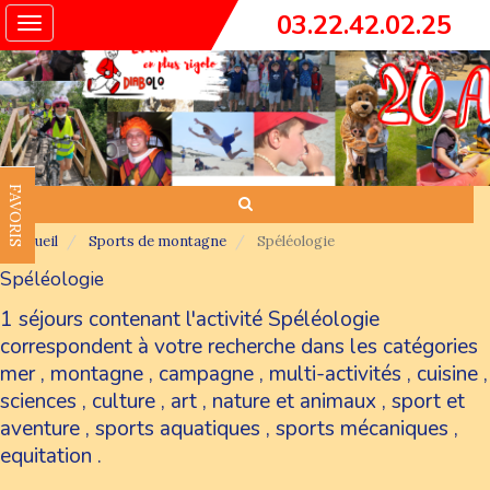
03.22.42.02.25
Toggle
navigation
FAVORIS
Accueil
Sports de montagne
Spéléologie
Spéléologie
1 séjours contenant l'activité Spéléologie
correspondent à votre recherche dans les catégories
mer
,
montagne
,
campagne
,
multi-activités
,
cuisine
,
sciences
,
culture
,
art
,
nature et animaux
,
sport et
aventure
,
sports aquatiques
,
sports mécaniques
,
equitation
.