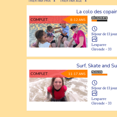
TRIER PAR PRIX
TRIER PAR ÂGE
La colo des copai
COMPLET
8-12 ANS
Séjour de 13 jour
Lesparre
Gironde - 33
Surf, Skate and S
COMPLET
11-17 ANS
Séjour de 13 jour
Lesparre
Gironde - 33