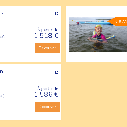
ns
6-9 A
À partir de
1 518 €
(s)
Découvrir
un
À partir de
1 586 €
(s)
Découvrir