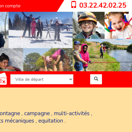
03.22.42.02.25
n compte
ontagne
,
campagne
,
multi-activités
,
ts mécaniques
,
equitation
.