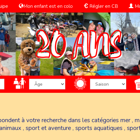
uipe
Mon enfant est en colo
Régler en CB
Mo
spondent à votre recherche dans les catégories
mer
,
m
 animaux
,
sport et aventure
,
sports aquatiques
,
spor