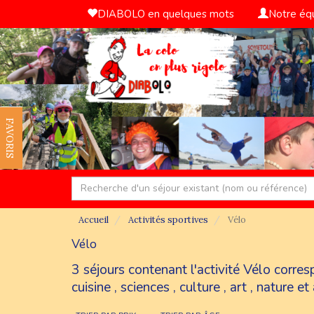
DIABOLO en quelques mots
Notre éq
FAVORIS
Accueil
Activités sportives
Vélo
Vélo
3 séjours contenant l'activité Vélo corre
cuisine
,
sciences
,
culture
,
art
,
nature et